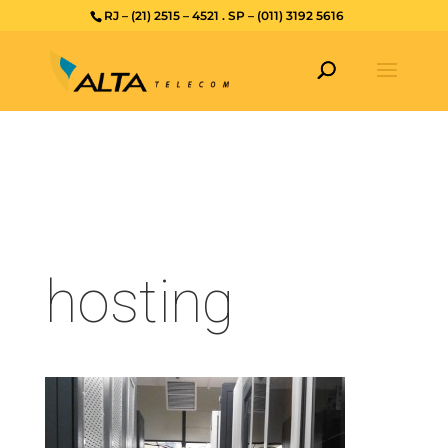
RJ – (21) 2515 – 4521 . SP – (011) 3192 5616
hosting