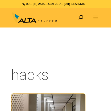
RJ – (21) 2515 – 4521 . SP – (011) 3192 5616
hacks