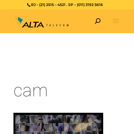
RJ – (21) 2515 – 4521 . SP – (011) 3192 5616
cam