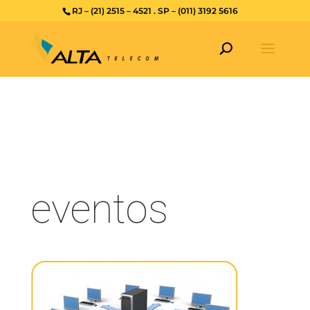
RJ – (21) 2515 – 4521 . SP – (011) 3192 5616
eventos