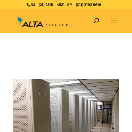
RJ – (21) 2515 – 4521 . SP – (011) 3192 5616