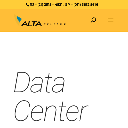
RJ – (21) 2515 – 4521 . SP – (011) 3192 5616
Data
Center